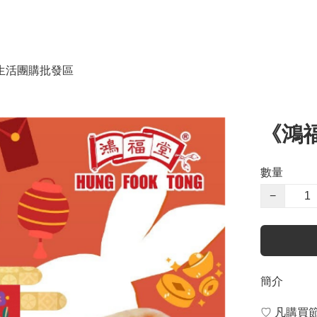
生活團購
批發區
《鴻
數量
−
簡介
♡ 凡購買節