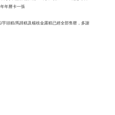
023年年曆卡一張

蘿蔔糕/芋頭糕/馬蹄糕及楊枝金露糕已經全部售罄，多謝