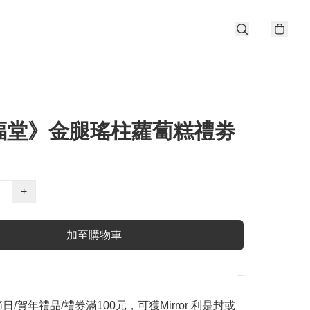
福堂》金腿瑤柱蘿蔔糕禮劵
+
加至購物車
−
日/賀年禮品/禮券滿100元，可獲Mirror 利是封或