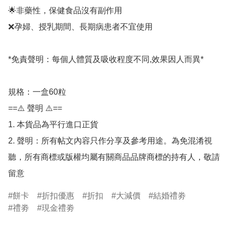
🌟非藥性，保健食品沒有副作用

❌孕婦、授乳期間、長期病患者不宜使用

*免責聲明：每個人體質及吸收程度不同,效果因人而異*

規格：一盒60粒

==⚠️ 聲明 ⚠️==

1. 本貨品為平行進口正貨

2. 聲明：所有帖文內容只作分享及參考用途。為免混淆視
聽，所有商標或版權均屬有關商品品牌商標的持有人，敬請
留意
餅卡
折扣優惠
折扣
大減價
結婚禮劵
禮劵
現金禮劵