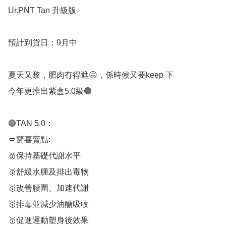
Ur.PNT Tan 升級版

預計到貨日：9月中

夏天又黎，肥肉冇得遮😖，係時候又要keep 下

今年更推出紫盒5.0級🟣

🟣TAN 5.0：

💋驚喜賣點:

🥇保持基礎代謝水平

🥇舒緩水腫及排出毒物

🥇改善腰圍、加速代謝

🥇排毒並減少油醣吸收

🥇促進運動塑身後效果
