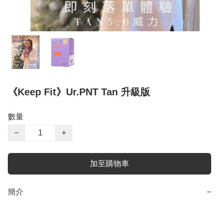
《Keep Fit》Ur.PNT Tan 升級版
數量
−
+
加至購物車
簡介
−