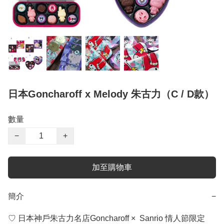
日本Goncharoff x Melody 朱古力（C / D款）
數量
−
+
加至購物車
簡介
−
♡ 日本神戶朱古力名店Goncharoff ×  Sanrio 情人節限定
