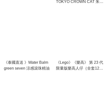
TOKYO CROWN CAT 朱古
力禮盒(9顆裝)
《泰國直送 》Water Balm
《Lego》《樂高》 第 23 代
green seven 涼感滾珠精油
限量版樂高人仔｛全套12
款｝