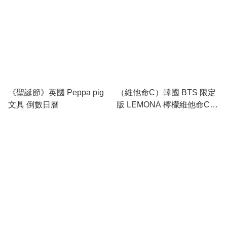
《聖誕節》英國 Peppa pig
（維他命C）韓國 BTS 限定
文具 倒數日曆
版 LEMONA 檸檬維他命C補
充粉