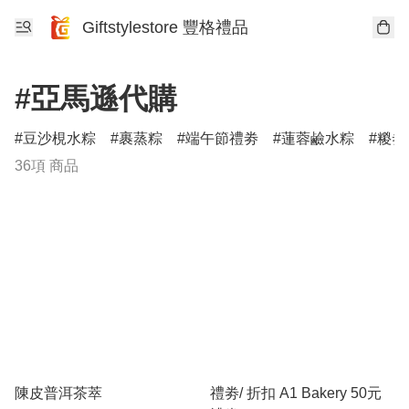
Giftstylestore 豐格禮品
#亞馬遜代購
豆沙梘水粽
裹蒸粽
端午節禮劵
蓮蓉鹼水粽
糉劵
36項 商品
陳皮普洱茶萃
禮劵/ 折扣 A1 Bakery 50元