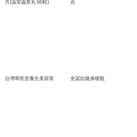
方(温室蟲草丸 60粒)
合
台灣草民堂養生美容茶
史諾比隨身噴瓶