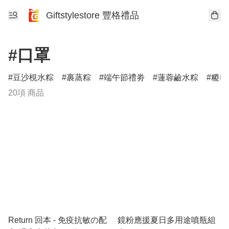
Giftstylestore 豐格禮品
#口罩
豆沙梘水粽
裹蒸粽
端午節禮劵
蓮蓉鹼水粽
糉劵
20項 商品
Return 回本 - 免疫抗敏の配
鏡粉應援夏日多用途噴瓶組