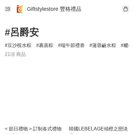
Giftstylestore 豐格禮品
#呂爵安
豆沙梘水粽
裹蒸粽
端午節禮劵
蓮蓉鹼水粽
糉劵
21項 商品
< 節日禮物 > 訂制各式禮物
韓國LEBELAGE傾橙之戀淡