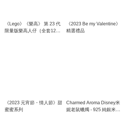
《Lego》《樂高》 第 23 代
《2023 Be my Valentine》
限量版樂高人仔｛全套12
精選禮品
款｝
《2023 元宵節・情人節》甜
Charmed Aroma Disney米
蜜蜜系列
妮老鼠蠟燭 - 925 純銀米妮
老鼠戒指